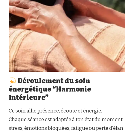
Inscription Ta bulle de bonheur
Mes newsletters dans vos boites mails, je vais te
partager des mini seance d'auto-coaching, des
énergies positives, des habitudes saines et
sereines, les nouveautés des Cobulles de
Déroulement du soin
Bonheur.
énergétique “Harmonie
Intérieure”
Ce soin allie présence, écoute et énergie.
Chaque séance est adaptée à ton état du moment :
stress, émotions bloquées, fatigue ou perte d’élan