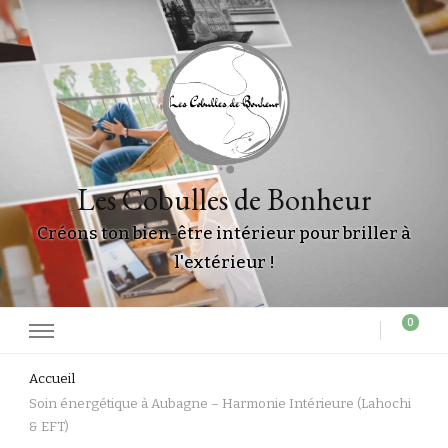
Les Cobulles de Bonheur
Créons ton bien-être intérieur pour briller à
l'extérieur !
0
Accueil
Soin énergétique à Aubagne – Harmonie Intérieure (Lahochi
& EFT)